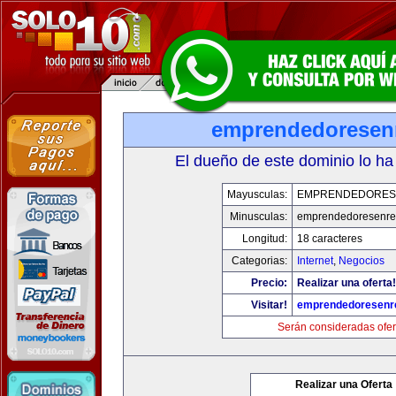
emprendedoresen
El dueño de este dominio lo ha
Mayusculas:
EMPRENDEDORES
Minusculas:
emprendedoresenre
Longitud:
18 caracteres
Categorias:
Internet
,
Negocios
Precio:
Realizar una oferta!
Visitar!
emprendedoresenr
Serán consideradas ofer
Realizar una Oferta