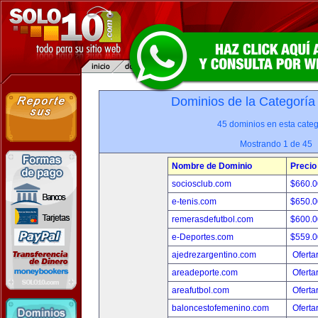
Dominios de la Categoría
45 dominios en esta categ
Mostrando 1 de 45
Nombre de Dominio
Precio
sociosclub.com
$660.
e-tenis.com
$650.
remerasdefutbol.com
$600.
e-Deportes.com
$559.
ajedrezargentino.com
Oferta
areadeporte.com
Oferta
areafutbol.com
Oferta
baloncestofemenino.com
Oferta