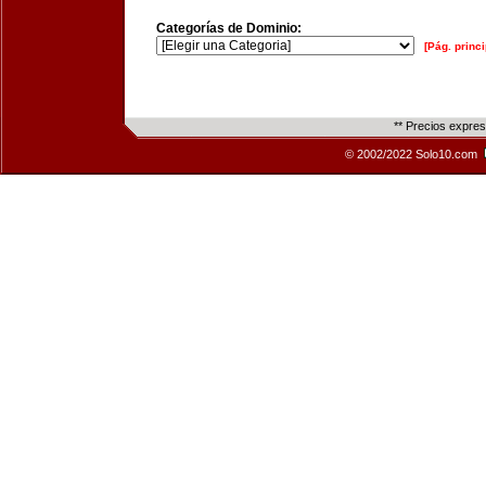
Categorías de Dominio:
[Pág. princi
** Precios expre
© 2002/2022 Solo10.com