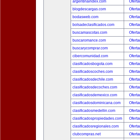
argentinaindex.com
Oferta
blogdescargas.com
Oferta
bodasweb.com
Oferta
bolsadeclasificados.com
Oferta
buscamascotas.com
Oferta
buscaromance.com
Oferta
buscarycomprar.com
Oferta
cibercomunidad.com
Oferta
clasificadosbogota.com
Oferta
clasificadoscoches.com
Oferta
clasificadosdechile.com
Oferta
clasificadosdecoches.com
Oferta
clasificadosdemexico.com
Oferta
clasificadosdominicana.com
Oferta
clasificadosmedellin.com
Oferta
clasificadospropiedades.com
Oferta
clasificadosregionales.com
Oferta
clubcompras.net
Oferta