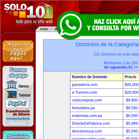
Dominios de la Categoría
231 dominios en esta categ
Mostrando 1 de 150
Ver siguientes 81 >>
Nombre de Dominio
Precio
ganaderia.com
$95,000
e-Turismo.com
$20,000
clubcompras.com
$8,900
Inmuebles.pe
$8,500
empresas.com.pa
$6,500
DirectoDeFabrica.com
$5,999
directoriousa.com
$5,500