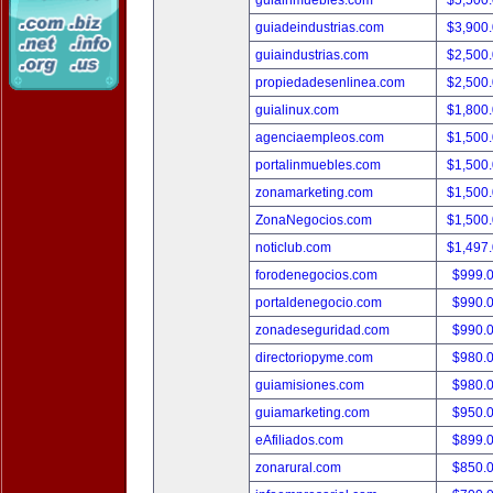
guiainmuebles.com
$5,500
guiadeindustrias.com
$3,900
guiaindustrias.com
$2,500
propiedadesenlinea.com
$2,500
guialinux.com
$1,800
agenciaempleos.com
$1,500
portalinmuebles.com
$1,500
zonamarketing.com
$1,500
ZonaNegocios.com
$1,500
noticlub.com
$1,497
forodenegocios.com
$999.
portaldenegocio.com
$990.
zonadeseguridad.com
$990.
directoriopyme.com
$980.
guiamisiones.com
$980.
guiamarketing.com
$950.
eAfiliados.com
$899.
zonarural.com
$850.