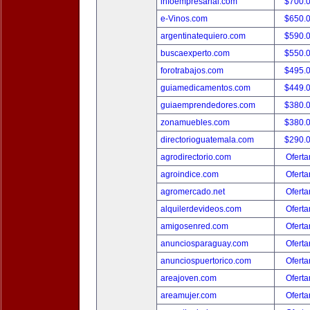
infoempresarial.com
$700.
e-Vinos.com
$650.
argentinatequiero.com
$590.
buscaexperto.com
$550.
forotrabajos.com
$495.
guiamedicamentos.com
$449.
guiaemprendedores.com
$380.
zonamuebles.com
$380.
directorioguatemala.com
$290.
agrodirectorio.com
Oferta
agroindice.com
Oferta
agromercado.net
Oferta
alquilerdevideos.com
Oferta
amigosenred.com
Oferta
anunciosparaguay.com
Oferta
anunciospuertorico.com
Oferta
areajoven.com
Oferta
areamujer.com
Oferta