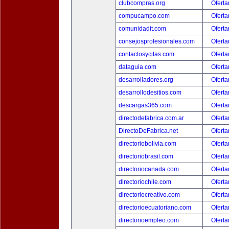
clubcompras.org
Oferta
compucampo.com
Oferta
comunidadit.com
Oferta
consejosprofesionales.com
Oferta
contactosycitas.com
Oferta
dataguia.com
Oferta
desarrolladores.org
Oferta
desarrollodesitios.com
Oferta
descargas365.com
Oferta
directodefabrica.com.ar
Oferta
DirectoDeFabrica.net
Oferta
directoriobolivia.com
Oferta
directoriobrasil.com
Oferta
directoriocanada.com
Oferta
directoriochile.com
Oferta
directoriocreativo.com
Oferta
directorioecuatoriano.com
Oferta
directorioempleo.com
Oferta