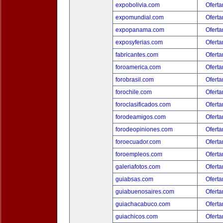
expobolivia.com
Oferta
expomundial.com
Oferta
expopanama.com
Oferta
exposyferias.com
Oferta
fabricantes.com
Oferta
foroamerica.com
Oferta
forobrasil.com
Oferta
forochile.com
Oferta
foroclasificados.com
Oferta
forodeamigos.com
Oferta
forodeopiniones.com
Oferta
foroecuador.com
Oferta
foroempleos.com
Oferta
galeriafotos.com
Oferta
guiabsas.com
Oferta
guiabuenosaires.com
Oferta
guiachacabuco.com
Oferta
guiachicos.com
Oferta